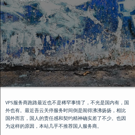
Lax
LA
VPS评测
gigsgigscloud
gigscloud
GigsGigsCloud
GigsGigsCloud优惠码
VPS
contabo
iON
Krypt
Lightsail
MXRoute
MXRoute促销
MXRoute年付
邮件服务
NameCheap
域名
bandwagon
PumpCloud
洛杉矶CN2
VPS入手
ramnode
年付vps
年付15刀
VPS服务商跑路最近也不是稀罕事情了，不光是国内有，国
RFCHost
年付VPS
Kansas
外也有。最近吾云关停服务时间倒是闹得沸沸扬扬，相比
rfchost
伯力VPS
免费VPS
国外而言，国人的责任感和契约精神确实差了不少。也因
为这样的原因，本站几乎不推荐国人服务商。
virmach
virmach年付