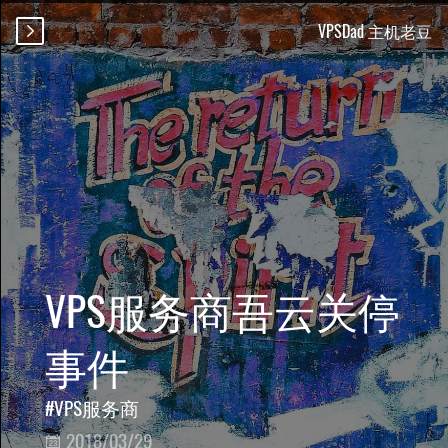
VPSDad 主机老豆

VPS服务商
AnyNode
GIA
CN2
搬瓦工
优惠
优惠码
搬瓦工OpenVZ
搬瓦工传家宝
搬瓦工VPS
搬瓦工HK
搬瓦工香港
BudgetVM
VPS服务商吾云关停
双程CN2
美西CN2
CloudCone
事件
维也纳CN2
Dediserve
CN2线路
入手
评测
VPS服务商
dgchost
cn2
DGChost CN2
2018/03/29
双向CN2
CN2 VPS
Dmit
